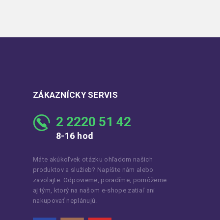
ZÁKAZNÍCKY SERVIS
2 2220 51 42
8-16 hod
Máte akúkoľvek otázku ohľadom našich
produktov a služieb? Napíšte nám alebo
zavolajte. Odpovieme, poradíme, pomôžeme
aj tým, ktorý na našom e-shope zatiaľ ani
nakupovať neplánujú.