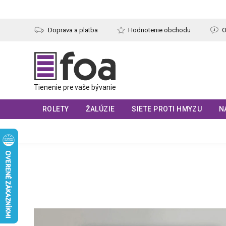
Prejsť
na
obsah
Doprava a platba
Hodnotenie obchodu
O
ROLETY
ŽALÚZIE
SIETE PROTI HMYZU
N