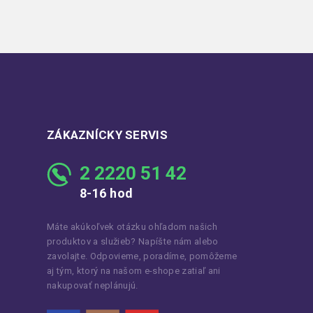
ZÁKAZNÍCKY SERVIS
2 2220 51 42
8-16 hod
Máte akúkoľvek otázku ohľadom našich
produktov a služieb? Napíšte nám alebo
zavolajte. Odpovieme, poradíme, pomôžeme
aj tým, ktorý na našom e-shope zatiaľ ani
nakupovať neplánujú.