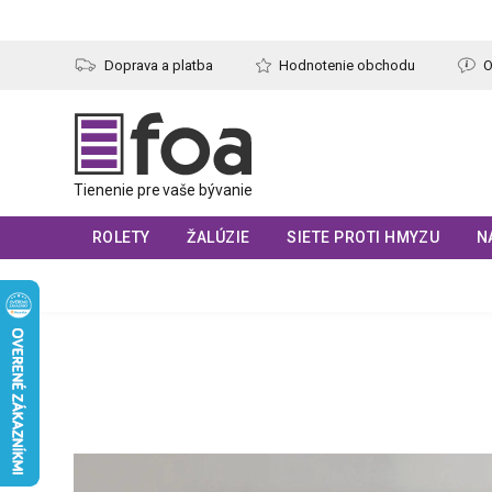
Prejsť
na
obsah
Doprava a platba
Hodnotenie obchodu
O
ROLETY
ŽALÚZIE
SIETE PROTI HMYZU
N