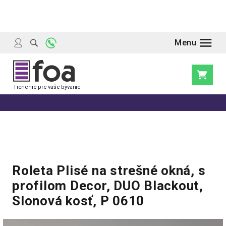
Prejsť
na
obsah
Nákupn
košík
Roleta Plisé na strešné okná, s
profilom Decor, DUO Blackout,
Slonová kosť, P 0610