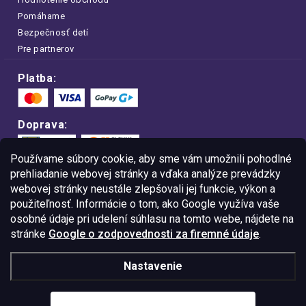
Pomáhame
Bezpečnosť detí
Pre partnerov
Platba:
Doprava:
Používame súbory cookie, aby sme vám umožnili pohodlné
prehliadanie webovej stránky a vďaka analýze prevádzky
webovej stránky neustále zlepšovali jej funkcie, výkon a
Nakupujte na FOA bezpečne a bez obáv.
použiteľnosť. Informácie o tom, ako Google využíva vaše
Vďaka protokolu HTTPS sú vaše citlivé
dáta v úplnom bezpečí.
osobné údaje pri udelení súhlasu na tomto webe, nájdete na
stránke
Google o zodpovednosti za firemné údaje
.
© Copyright
2026
Westlogic Slovakia s.r.o.,
Nastavenie
Gajova 4, Bratislava, 811 09
IČO: 52015785