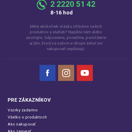
2 2220 51 42
8-16 hod
Máte akúkoľvek otázku ohľadom našich
produktov a služieb? Napíšte nám alebo
zavolajte. Odpovieme, poradíme, pomôžeme
aj tým, ktorý na našom e-shope zatiaľ ani
nakupovať neplánujú.
Facebook
Instagram
YouTube
PRE ZÁKAZNÍKOV
Vzorky zadarmo
Všetko o produktoch
Ako nakupovať
Ako zamerať