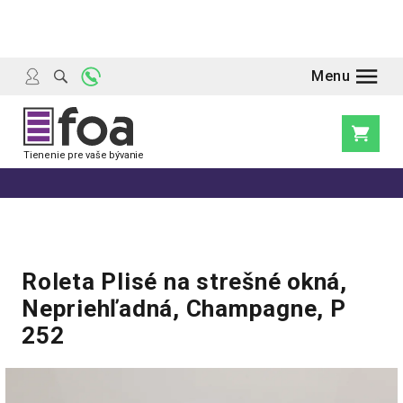
Prejsť
na
obsah
Nákupn
košík
Roleta Plisé na strešné okná,
Nepriehľadná, Champagne, P
252