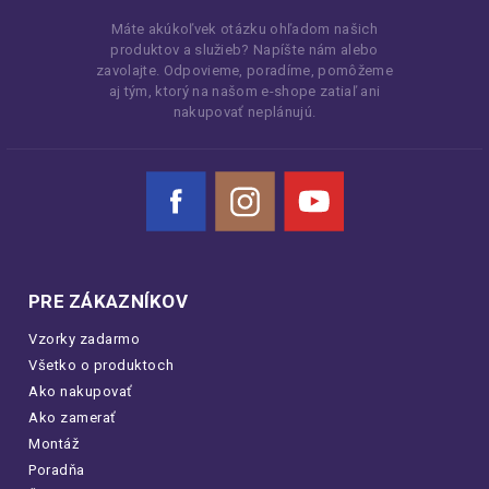
Máte akúkoľvek otázku ohľadom našich
produktov a služieb? Napíšte nám alebo
zavolajte. Odpovieme, poradíme, pomôžeme
aj tým, ktorý na našom e-shope zatiaľ ani
nakupovať neplánujú.
Facebook
Instagram
YouTube
PRE ZÁKAZNÍKOV
Vzorky zadarmo
Všetko o produktoch
Ako nakupovať
Ako zamerať
Montáž
Poradňa