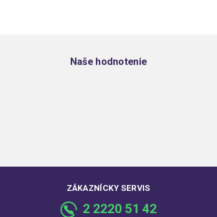
Zápätie
Naše hodnotenie
ZÁKAZNÍCKY SERVIS
2 2220 51 42