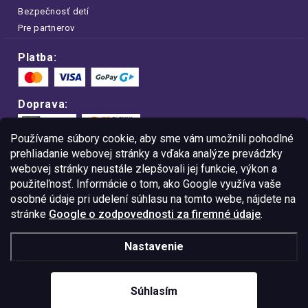
Bezpečnosť detí
Pre partnerov
Platba:
Doprava:
Používame súbory cookie, aby sme vám umožnili pohodlné
prehliadanie webovej stránky a vďaka analýze prevádzky
webovej stránky neustále zlepšovali jej funkcie, výkon a
Nakupujte na FOA bezpečne a bez obáv.
použiteľnosť. Informácie o tom, ako Google využíva vaše
Vďaka protokolu HTTPS sú vaše citlivé
dáta v úplnom bezpečí.
osobné údaje pri udelení súhlasu na tomto webe, nájdete na
stránke
Google o zodpovednosti za firemné údaje
.
© Copyright
2026
Westlogic Slovakia s.r.o.,
Nastavenie
Gajova 4, Bratislava, 811 09
IČO: 52015785
Súhlasím