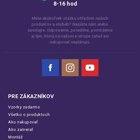
8-16 hod
Máte akúkoľvek otázku ohľadom našich
produktov a služieb? Napíšte nám alebo
zavolajte. Odpovieme, poradíme, pomôžeme
aj tým, ktorý na našom e-shope zatiaľ ani
nakupovať neplánujú.
Facebook
Instagram
YouTube
PRE ZÁKAZNÍKOV
Vzorky zadarmo
Všetko o produktoch
Ako nakupovať
Ako zamerať
Montáž