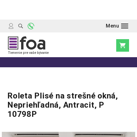
Prejsť
na
obsah
Nákupn
košík
Roleta Plisé na strešné okná,
Nepriehľadná, Antracit, P
10798P