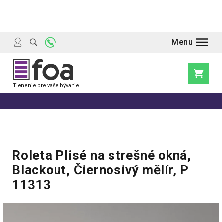
Prejsť
na
obsah
Nákupn
košík
Roleta Plisé na strešné okná,
Blackout, Čiernosivý mělír, P
11313