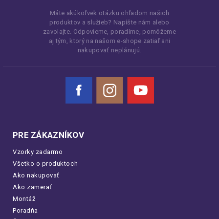
Máte akúkoľvek otázku ohľadom našich
produktov a služieb? Napíšte nám alebo
zavolajte. Odpovieme, poradíme, pomôžeme
aj tým, ktorý na našom e-shope zatiaľ ani
nakupovať neplánujú.
Facebook
Instagram
YouTube
PRE ZÁKAZNÍKOV
Vzorky zadarmo
Všetko o produktoch
Ako nakupovať
Ako zamerať
Montáž
Poradňa