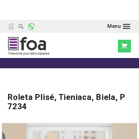
Prejsť
na
obsah
Nákupn
košík
Roleta Plisé, Tieniaca, Biela, P
7234