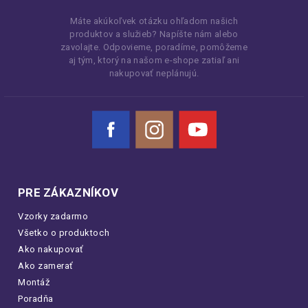
Máte akúkoľvek otázku ohľadom našich
produktov a služieb? Napíšte nám alebo
zavolajte. Odpovieme, poradíme, pomôžeme
aj tým, ktorý na našom e-shope zatiaľ ani
nakupovať neplánujú.
Facebook
Instagram
YouTube
PRE ZÁKAZNÍKOV
Vzorky zadarmo
Všetko o produktoch
Ako nakupovať
Ako zamerať
Montáž
Poradňa