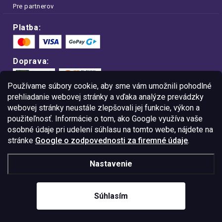
Pre partnerov
Platba:
Doprava:
Používame súbory cookie, aby sme vám umožnili pohodlné
prehliadanie webovej stránky a vďaka analýze prevádzky
webovej stránky neustále zlepšovali jej funkcie, výkon a
Nakupujte na FOA bezpečne a bez obáv.
použiteľnosť. Informácie o tom, ako Google využíva vaše
Vďaka protokolu HTTPS sú vaše citlivé
dáta v úplnom bezpečí.
osobné údaje pri udelení súhlasu na tomto webe, nájdete na
stránke
Google o zodpovednosti za firemné údaje
.
© Copyright
2026
Westlogic Slovakia s.r.o.,
Nastavenie
Gajova 4, Bratislava, 811 09
IČO: 52015785
Súhlasím