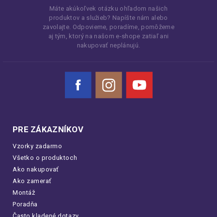
Máte akúkoľvek otázku ohľadom našich
produktov a služieb? Napíšte nám alebo
zavolajte. Odpovieme, poradíme, pomôžeme
aj tým, ktorý na našom e-shope zatiaľ ani
nakupovať neplánujú.
Facebook
Instagram
YouTube
PRE ZÁKAZNÍKOV
Vzorky zadarmo
Všetko o produktoch
Ako nakupovať
Ako zamerať
Montáž
Poradňa
Často kladené dotazy