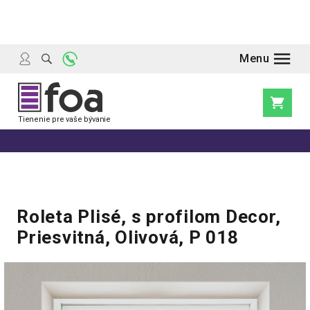
Prejsť
na
obsah
Nákupn
košík
Roleta Plisé, s profilom Decor,
Priesvitná, Olivová, P 018