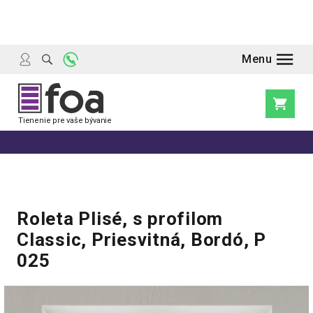
Prejsť
na
obsah
Nákupn
košík
Roleta Plisé, s profilom
Classic, Priesvitná, Bordó, P
025