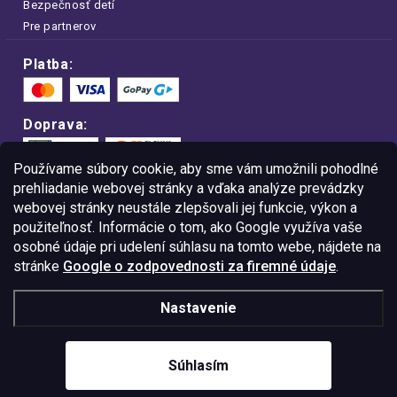
Bezpečnosť detí
Pre partnerov
Platba:
Doprava:
Používame súbory cookie, aby sme vám umožnili pohodlné
prehliadanie webovej stránky a vďaka analýze prevádzky
webovej stránky neustále zlepšovali jej funkcie, výkon a
Nakupujte na FOA bezpečne a bez obáv.
použiteľnosť. Informácie o tom, ako Google využíva vaše
Vďaka protokolu HTTPS sú vaše citlivé
dáta v úplnom bezpečí.
osobné údaje pri udelení súhlasu na tomto webe, nájdete na
stránke
Google o zodpovednosti za firemné údaje
.
© Copyright
2026
Westlogic Slovakia s.r.o.,
Nastavenie
Gajova 4, Bratislava, 811 09
IČO: 52015785
Súhlasím