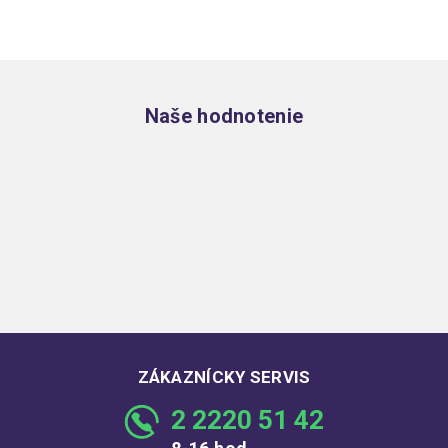
Zápätie
Naše hodnotenie
ZÁKAZNÍCKY SERVIS
2 2220 51 42