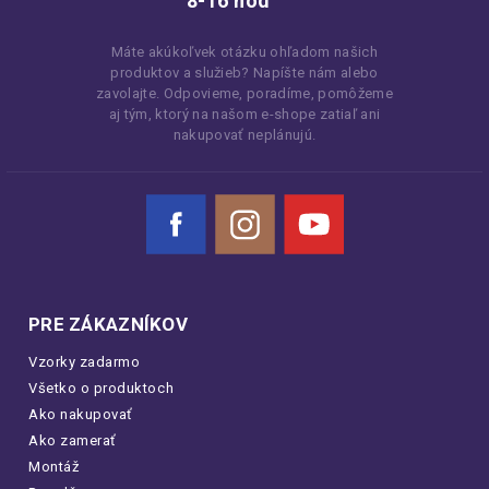
8-16 hod
Máte akúkoľvek otázku ohľadom našich
produktov a služieb? Napíšte nám alebo
zavolajte. Odpovieme, poradíme, pomôžeme
aj tým, ktorý na našom e-shope zatiaľ ani
nakupovať neplánujú.
Facebook
Instagram
YouTube
PRE ZÁKAZNÍKOV
Vzorky zadarmo
Všetko o produktoch
Ako nakupovať
Ako zamerať
Montáž