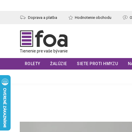
Prejsť
na
obsah
Doprava a platba
Hodnotenie obchodu
O
ROLETY
ŽALÚZIE
SIETE PROTI HMYZU
N