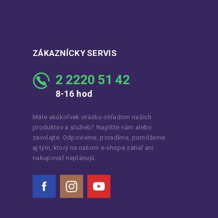
ZÁKAZNÍCKY SERVIS
2 2220 51 42
8-16 hod
Máte akúkoľvek otázku ohľadom našich
produktov a služieb? Napíšte nám alebo
zavolajte. Odpovieme, poradíme, pomôžeme
aj tým, ktorý na našom e-shope zatiaľ ani
nakupovať neplánujú.
Facebook
Instagram
YouTube