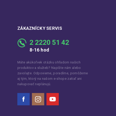
ZÁKAZNÍCKY SERVIS
2 2220 51 42
8-16 hod
Máte akúkoľvek otázku ohľadom našich
produktov a služieb? Napíšte nám alebo
zavolajte. Odpovieme, poradíme, pomôžeme
aj tým, ktorý na našom e-shope zatiaľ ani
nakupovať neplánujú.
Facebook
Instagram
YouTube