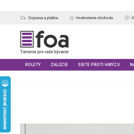
Prejsť
na
obsah
Doprava a platba
Hodnotenie obchodu
O
ROLETY
ŽALÚZIE
SIETE PROTI HMYZU
N