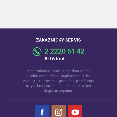
ZÁKAZNÍCKY SERVIS
2 2220 51 42
8-16 hod
Máte akúkoľvek otázku ohľadom našich
produktov a služieb? Napíšte nám alebo
zavolajte. Odpovieme, poradíme, pomôžeme
aj tým, ktorý na našom e-shope zatiaľ ani
nakupovať neplánujú.
Facebook
Instagram
YouTube