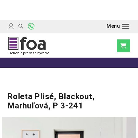
Prejsť
na
obsah
Nákupn
košík
Roleta Plisé, Blackout,
Marhuľová, P 3-241