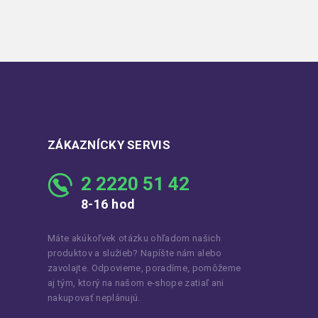
ZÁKAZNÍCKY SERVIS
2 2220 51 42
8-16 hod
Máte akúkoľvek otázku ohľadom našich
produktov a služieb? Napíšte nám alebo
zavolajte. Odpovieme, poradíme, pomôžeme
aj tým, ktorý na našom e-shope zatiaľ ani
nakupovať neplánujú.