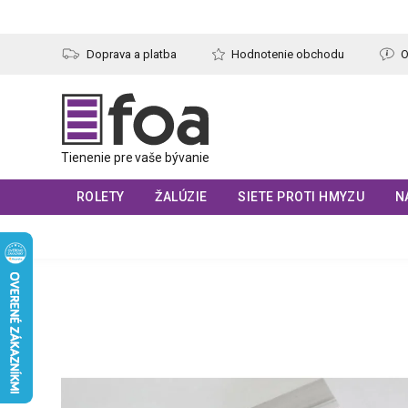
Prejsť
na
obsah
Doprava a platba
Hodnotenie obchodu
O
ROLETY
ŽALÚZIE
SIETE PROTI HMYZU
N