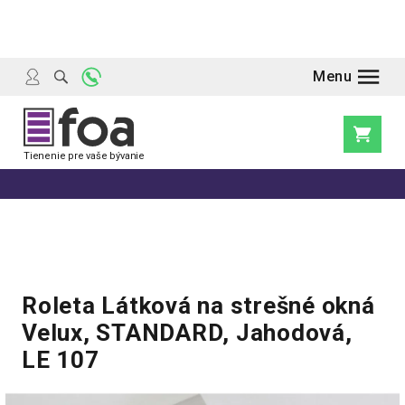
Prejsť
na
obsah
Nákupn
košík
Roleta Látková na strešné okná
Velux, STANDARD, Jahodová,
LE 107