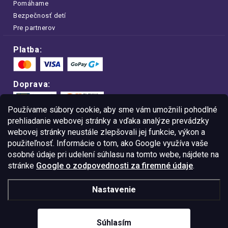
Pomáhame
Bezpečnosť detí
Pre partnerov
Platba:
Doprava:
Používame súbory cookie, aby sme vám umožnili pohodlné
prehliadanie webovej stránky a vďaka analýze prevádzky
webovej stránky neustále zlepšovali jej funkcie, výkon a
Nakupujte na FOA bezpečne a bez obáv.
použiteľnosť. Informácie o tom, ako Google využíva vaše
Vďaka protokolu HTTPS sú vaše citlivé
dáta v úplnom bezpečí.
osobné údaje pri udelení súhlasu na tomto webe, nájdete na
stránke
Google o zodpovednosti za firemné údaje
.
© Copyright
2026
Westlogic Slovakia s.r.o.,
Nastavenie
Gajova 4, Bratislava, 811 09
IČO: 52015785
Súhlasím