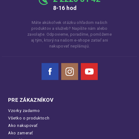
8-16 hod
Máte akúkoľvek otázku ohľadom našich
produktov a služieb? Napíšte nám alebo
zavolajte. Odpovieme, poradíme, pomôžeme
aj tým, ktorý na našom e-shope zatiaľ ani
nakupovať neplánujú.
Facebook
Instagram
YouTube
PRE ZÁKAZNÍKOV
Vzorky zadarmo
Všetko o produktoch
Ako nakupovať
Ako zamerať