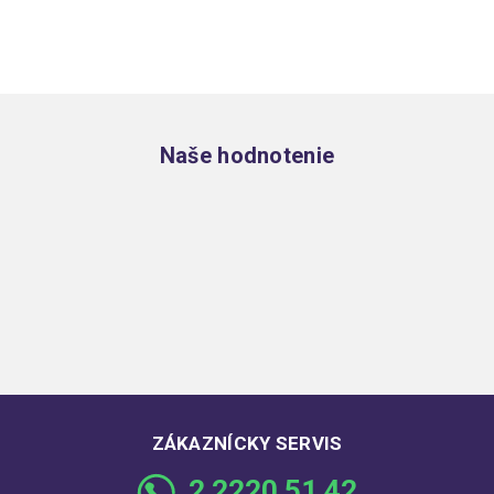
Zápätie
Naše hodnotenie
ZÁKAZNÍCKY SERVIS
2 2220 51 42