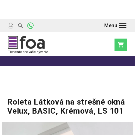
Prejsť
na
obsah
Nákupn
košík
Roleta Látková na strešné okná
Velux, BASIC, Krémová, LS 101