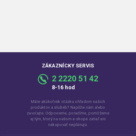
ZÁKAZNÍCKY SERVIS
2 2220 51 42
8-16 hod
Máte akúkoľvek otázku ohľadom našich
produktov a služieb? Napíšte nám alebo
zavolajte. Odpovieme, poradíme, pomôžeme
aj tým, ktorý na našom e-shope zatiaľ ani
nakupovať neplánujú.