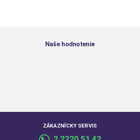
Zápätie
Naše hodnotenie
ZÁKAZNÍCKY SERVIS
2 2220 51 42