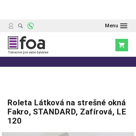
Prejsť
na
obsah
Nákupn
košík
Roleta Látková na strešné okná
Fakro, STANDARD, Zafírová, LE
120