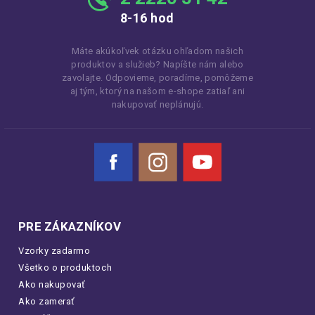
8-16 hod
Máte akúkoľvek otázku ohľadom našich
produktov a služieb? Napíšte nám alebo
zavolajte. Odpovieme, poradíme, pomôžeme
aj tým, ktorý na našom e-shope zatiaľ ani
nakupovať neplánujú.
Facebook
Instagram
YouTube
PRE ZÁKAZNÍKOV
Vzorky zadarmo
Všetko o produktoch
Ako nakupovať
Ako zamerať