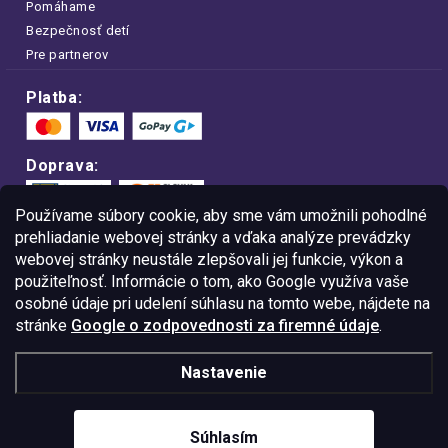
Pomáhame
Bezpečnosť detí
Pre partnerov
Platba:
Doprava:
Používame súbory cookie, aby sme vám umožnili pohodlné
prehliadanie webovej stránky a vďaka analýze prevádzky
webovej stránky neustále zlepšovali jej funkcie, výkon a
Nakupujte na FOA bezpečne a bez obáv.
použiteľnosť. Informácie o tom, ako Google využíva vaše
Vďaka protokolu HTTPS sú vaše citlivé
dáta v úplnom bezpečí.
osobné údaje pri udelení súhlasu na tomto webe, nájdete na
stránke
Google o zodpovednosti za firemné údaje
.
© Copyright
2026
Westlogic Slovakia s.r.o.,
Nastavenie
Gajova 4, Bratislava, 811 09
IČO: 52015785
Súhlasím