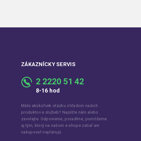
ZÁKAZNÍCKY SERVIS
2 2220 51 42
8-16 hod
Máte akúkoľvek otázku ohľadom našich
produktov a služieb? Napíšte nám alebo
zavolajte. Odpovieme, poradíme, pomôžeme
aj tým, ktorý na našom e-shope zatiaľ ani
nakupovať neplánujú.