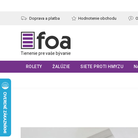
Prejsť
na
obsah
Doprava a platba
Hodnotenie obchodu
O
ROLETY
ŽALÚZIE
SIETE PROTI HMYZU
N