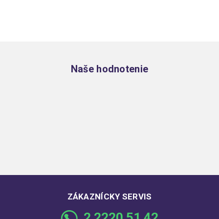
Zápätie
Naše hodnotenie
ZÁKAZNÍCKY SERVIS
2 2220 51 42