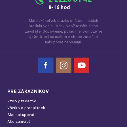
8-16 hod
Máte akúkoľvek otázku ohľadom našich
produktov a služieb? Napíšte nám alebo
zavolajte. Odpovieme, poradíme, pomôžeme
aj tým, ktorý na našom e-shope zatiaľ ani
nakupovať neplánujú.
Facebook
Instagram
YouTube
PRE ZÁKAZNÍKOV
Vzorky zadarmo
Všetko o produktoch
Ako nakupovať
Ako zamerať