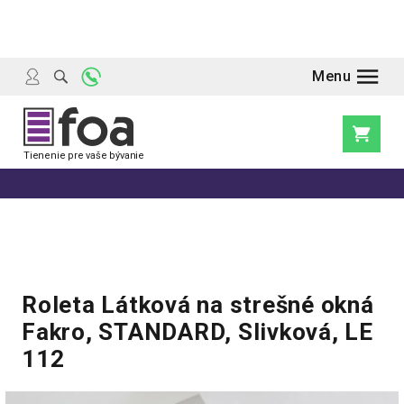
Prejsť
na
obsah
Nákupn
košík
Roleta Látková na strešné okná
Fakro, STANDARD, Slivková, LE
112