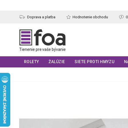
Prejsť
na
obsah
Doprava a platba
Hodnotenie obchodu
O
ROLETY
ŽALÚZIE
SIETE PROTI HMYZU
N