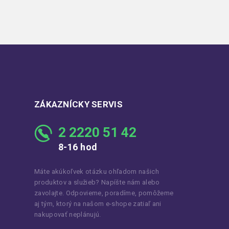
ZÁKAZNÍCKY SERVIS
2 2220 51 42
8-16 hod
Máte akúkoľvek otázku ohľadom našich
produktov a služieb? Napíšte nám alebo
zavolajte. Odpovieme, poradíme, pomôžeme
aj tým, ktorý na našom e-shope zatiaľ ani
nakupovať neplánujú.