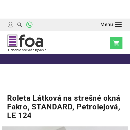
Prejsť
na
obsah
Nákupn
košík
Roleta Látková na strešné okná
Fakro, STANDARD, Petrolejová,
LE 124