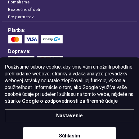
Pomáhame
Bezpečnosť detí
Pre partnerov
Platba:
Doprava:
Používame súbory cookie, aby sme vám umožnili pohodlné
prehliadanie webovej stránky a vďaka analýze prevádzky
webovej stránky neustále zlepšovali jej funkcie, výkon a
Nakupujte na FOA bezpečne a bez obáv.
použiteľnosť. Informácie o tom, ako Google využíva vaše
Vďaka protokolu HTTPS sú vaše citlivé
dáta v úplnom bezpečí.
osobné údaje pri udelení súhlasu na tomto webe, nájdete na
stránke
Google o zodpovednosti za firemné údaje
.
© Copyright
2026
Westlogic Slovakia s.r.o.,
Nastavenie
Gajova 4, Bratislava, 811 09
IČO: 52015785
Súhlasím