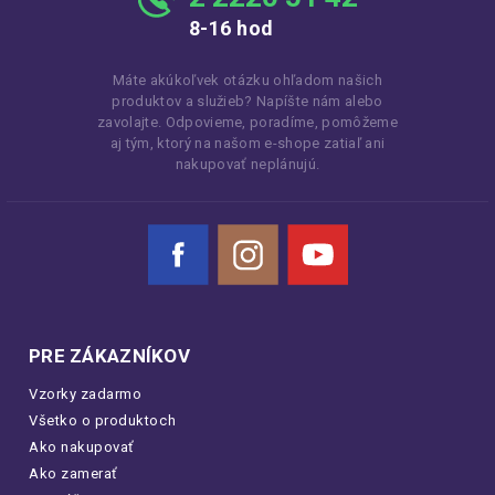
8-16 hod
Máte akúkoľvek otázku ohľadom našich
produktov a služieb? Napíšte nám alebo
zavolajte. Odpovieme, poradíme, pomôžeme
aj tým, ktorý na našom e-shope zatiaľ ani
nakupovať neplánujú.
Facebook
Instagram
YouTube
PRE ZÁKAZNÍKOV
Vzorky zadarmo
Všetko o produktoch
Ako nakupovať
Ako zamerať