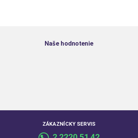
Zápätie
Naše hodnotenie
ZÁKAZNÍCKY SERVIS
2 2220 51 42