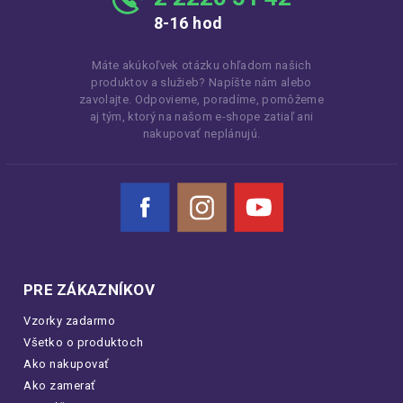
8-16 hod
Máte akúkoľvek otázku ohľadom našich
produktov a služieb? Napíšte nám alebo
zavolajte. Odpovieme, poradíme, pomôžeme
aj tým, ktorý na našom e-shope zatiaľ ani
nakupovať neplánujú.
Facebook
Instagram
YouTube
PRE ZÁKAZNÍKOV
Vzorky zadarmo
Všetko o produktoch
Ako nakupovať
Ako zamerať