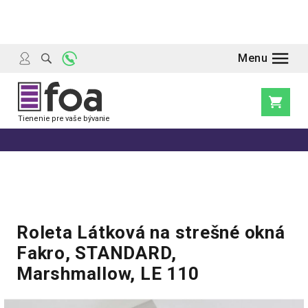
Prejsť
na
obsah
Nákupn
košík
Roleta Látková na strešné okná
Fakro, STANDARD,
Marshmallow, LE 110