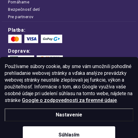
Pomáhame
Bezpečnosť detí
Pre partnerov
Platba:
Doprava:
Používame súbory cookie, aby sme vám umožnili pohodlné
prehliadanie webovej stránky a vďaka analýze prevádzky
webovej stránky neustále zlepšovali jej funkcie, výkon a
Nakupujte na FOA bezpečne a bez obáv.
použiteľnosť. Informácie o tom, ako Google využíva vaše
Vďaka protokolu HTTPS sú vaše citlivé
dáta v úplnom bezpečí.
osobné údaje pri udelení súhlasu na tomto webe, nájdete na
stránke
Google o zodpovednosti za firemné údaje
.
© Copyright
2026
Westlogic Slovakia s.r.o.,
Nastavenie
Gajova 4, Bratislava, 811 09
IČO: 52015785
Súhlasím