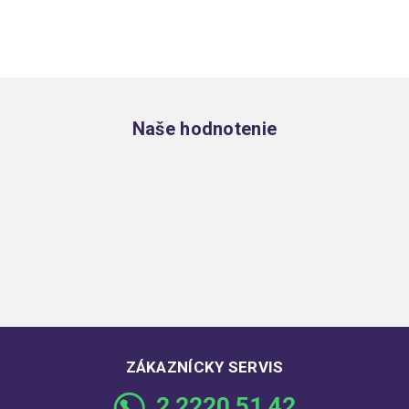
Zápätie
Naše hodnotenie
ZÁKAZNÍCKY SERVIS
2 2220 51 42