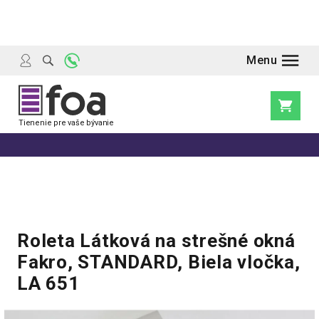
Prejsť
na
obsah
Nákupn
košík
Roleta Látková na strešné okná
Fakro, STANDARD, Biela vločka,
LA 651