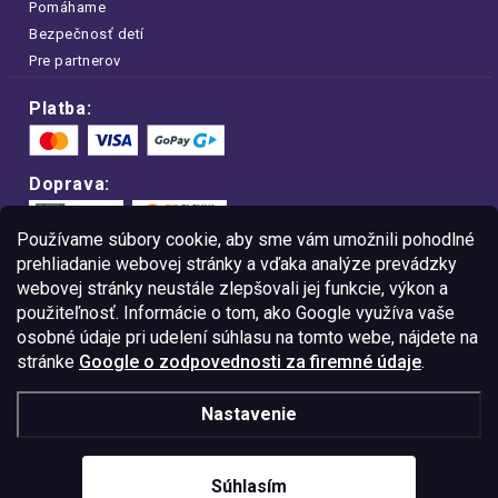
Pomáhame
Bezpečnosť detí
Pre partnerov
Platba:
Doprava:
Používame súbory cookie, aby sme vám umožnili pohodlné
prehliadanie webovej stránky a vďaka analýze prevádzky
webovej stránky neustále zlepšovali jej funkcie, výkon a
Nakupujte na FOA bezpečne a bez obáv.
použiteľnosť. Informácie o tom, ako Google využíva vaše
Vďaka protokolu HTTPS sú vaše citlivé
dáta v úplnom bezpečí.
osobné údaje pri udelení súhlasu na tomto webe, nájdete na
stránke
Google o zodpovednosti za firemné údaje
.
© Copyright
2026
Westlogic Slovakia s.r.o.,
Nastavenie
Gajova 4, Bratislava, 811 09
IČO: 52015785
Súhlasím