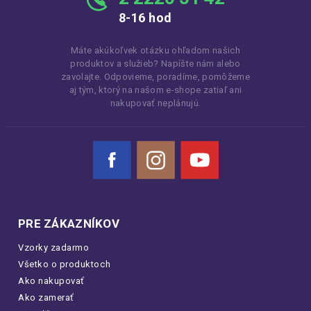
8-16 hod
Máte akúkoľvek otázku ohľadom našich
produktov a služieb? Napíšte nám alebo
zavolajte. Odpovieme, poradíme, pomôžeme
aj tým, ktorý na našom e-shope zatiaľ ani
nakupovať neplánujú.
Facebook
Instagram
YouTube
PRE ZÁKAZNÍKOV
Vzorky zadarmo
Všetko o produktoch
Ako nakupovať
Ako zamerať