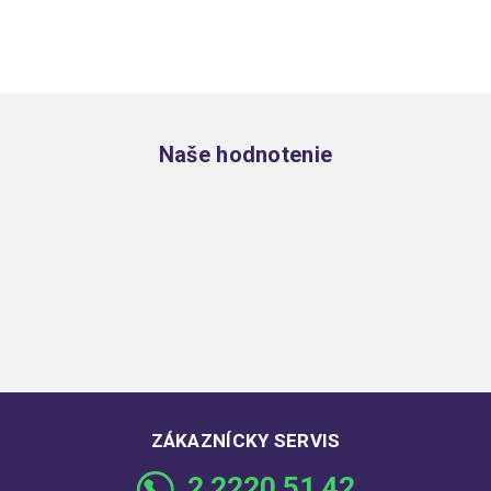
Zápätie
Naše hodnotenie
ZÁKAZNÍCKY SERVIS
2 2220 51 42