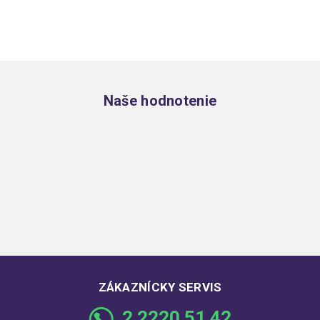
Zápätie
Naše hodnotenie
ZÁKAZNÍCKY SERVIS
2 2220 51 42