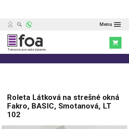
Prejsť
na
obsah
Nákupn
košík
Roleta Látková na strešné okná
Fakro, BASIC, Smotanová, LT
102