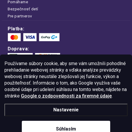
Pomáhame
Bezpečnosť detí
Pre partnerov
Platba:
Doprava:
Používame súbory cookie, aby sme vám umožnili pohodlné
prehliadanie webovej stránky a vďaka analýze prevádzky
webovej stránky neustále zlepšovali jej funkcie, výkon a
Nakupujte na FOA bezpečne a bez obáv.
použiteľnosť. Informácie o tom, ako Google využíva vaše
Vďaka protokolu HTTPS sú vaše citlivé
dáta v úplnom bezpečí.
osobné údaje pri udelení súhlasu na tomto webe, nájdete na
stránke
Google o zodpovednosti za firemné údaje
.
© Copyright
2026
Westlogic Slovakia s.r.o.,
Nastavenie
Gajova 4, Bratislava, 811 09
IČO: 52015785
Súhlasím