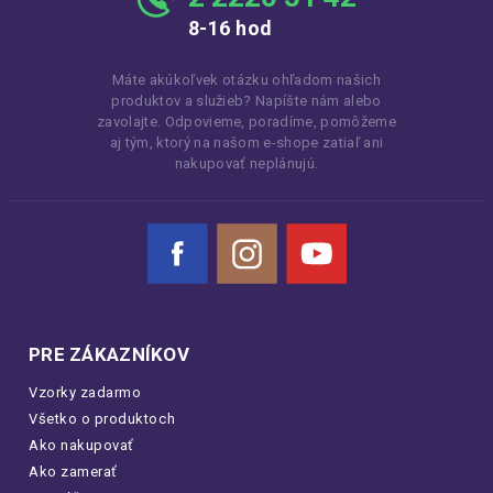
8-16 hod
Máte akúkoľvek otázku ohľadom našich
produktov a služieb? Napíšte nám alebo
zavolajte. Odpovieme, poradíme, pomôžeme
aj tým, ktorý na našom e-shope zatiaľ ani
nakupovať neplánujú.
Facebook
Instagram
YouTube
PRE ZÁKAZNÍKOV
Vzorky zadarmo
Všetko o produktoch
Ako nakupovať
Ako zamerať