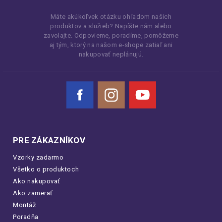
Máte akúkoľvek otázku ohľadom našich
produktov a služieb? Napíšte nám alebo
zavolajte. Odpovieme, poradíme, pomôžeme
aj tým, ktorý na našom e-shope zatiaľ ani
nakupovať neplánujú.
Facebook
Instagram
YouTube
PRE ZÁKAZNÍKOV
Vzorky zadarmo
Všetko o produktoch
Ako nakupovať
Ako zamerať
Montáž
Poradňa