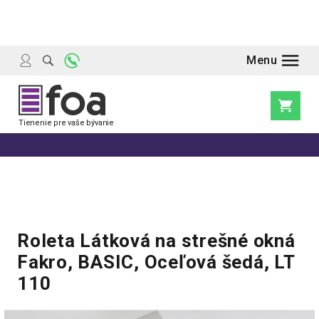
Prejsť
na
obsah
Nákupn
košík
Roleta Látková na strešné okná
Fakro, BASIC, Oceľová šedá, LT
110