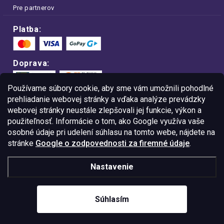
Pre partnerov
Platba:
Doprava:
Používame súbory cookie, aby sme vám umožnili pohodlné
prehliadanie webovej stránky a vďaka analýze prevádzky
webovej stránky neustále zlepšovali jej funkcie, výkon a
Nakupujte na FOA bezpečne a bez obáv.
použiteľnosť. Informácie o tom, ako Google využíva vaše
Vďaka protokolu HTTPS sú vaše citlivé
dáta v úplnom bezpečí.
osobné údaje pri udelení súhlasu na tomto webe, nájdete na
stránke
Google o zodpovednosti za firemné údaje
.
© Copyright
2026
Westlogic Slovakia s.r.o.,
Nastavenie
Gajova 4, Bratislava, 811 09
IČO: 52015785
Súhlasím