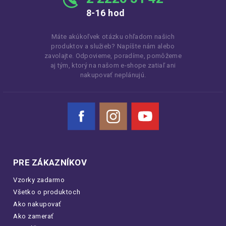
8-16 hod
Máte akúkoľvek otázku ohľadom našich
produktov a služieb? Napíšte nám alebo
zavolajte. Odpovieme, poradíme, pomôžeme
aj tým, ktorý na našom e-shope zatiaľ ani
nakupovať neplánujú.
Facebook
Instagram
YouTube
PRE ZÁKAZNÍKOV
Vzorky zadarmo
Všetko o produktoch
Ako nakupovať
Ako zamerať