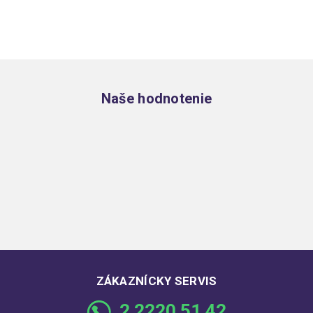
Zápätie
Naše hodnotenie
ZÁKAZNÍCKY SERVIS
2 2220 51 42