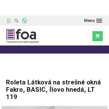
Prejsť
na
obsah
Nákupn
košík
Roleta Látková na strešné okná
Fakro, BASIC, Ílovo hnedá, LT
119