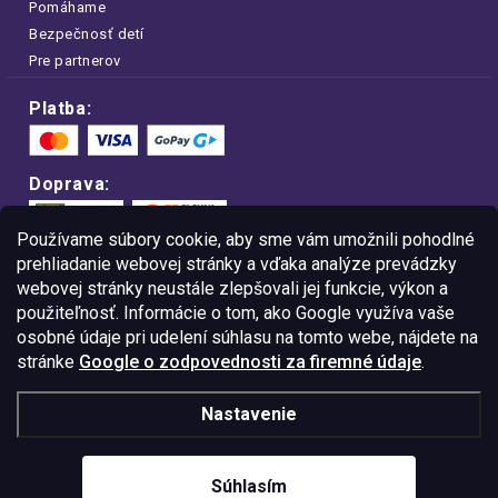
Pomáhame
Bezpečnosť detí
Pre partnerov
Platba:
Doprava:
Používame súbory cookie, aby sme vám umožnili pohodlné
prehliadanie webovej stránky a vďaka analýze prevádzky
webovej stránky neustále zlepšovali jej funkcie, výkon a
Nakupujte na FOA bezpečne a bez obáv.
použiteľnosť. Informácie o tom, ako Google využíva vaše
Vďaka protokolu HTTPS sú vaše citlivé
dáta v úplnom bezpečí.
osobné údaje pri udelení súhlasu na tomto webe, nájdete na
stránke
Google o zodpovednosti za firemné údaje
.
© Copyright
2026
Westlogic Slovakia s.r.o.,
Nastavenie
Gajova 4, Bratislava, 811 09
IČO: 52015785
Súhlasím