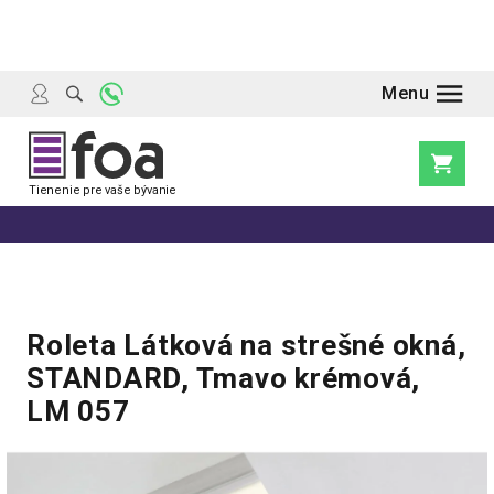
Prejsť
na
obsah
Nákupn
košík
Roleta Látková na strešné okná,
STANDARD, Tmavo krémová,
LM 057