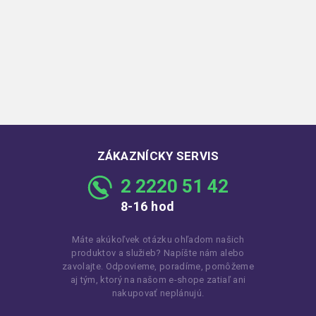
ZÁKAZNÍCKY SERVIS
2 2220 51 42
8-16 hod
Máte akúkoľvek otázku ohľadom našich
produktov a služieb? Napíšte nám alebo
zavolajte. Odpovieme, poradíme, pomôžeme
aj tým, ktorý na našom e-shope zatiaľ ani
nakupovať neplánujú.