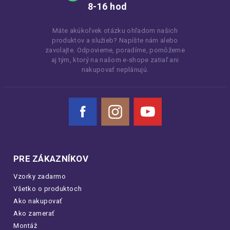
8-16 hod
Máte akúkoľvek otázku ohľadom našich
produktov a služieb? Napíšte nám alebo
zavolajte. Odpovieme, poradíme, pomôžeme
aj tým, ktorý na našom e-shope zatiaľ ani
nakupovať neplánujú.
Facebook
Instagram
YouTube
PRE ZÁKAZNÍKOV
Vzorky zadarmo
Všetko o produktoch
Ako nakupovať
Ako zamerať
Montáž