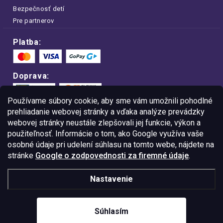
Bezpečnosť detí
Pre partnerov
Platba:
Doprava:
Používame súbory cookie, aby sme vám umožnili pohodlné
prehliadanie webovej stránky a vďaka analýze prevádzky
webovej stránky neustále zlepšovali jej funkcie, výkon a
Nakupujte na FOA bezpečne a bez obáv.
použiteľnosť. Informácie o tom, ako Google využíva vaše
Vďaka protokolu HTTPS sú vaše citlivé
dáta v úplnom bezpečí.
osobné údaje pri udelení súhlasu na tomto webe, nájdete na
stránke
Google o zodpovednosti za firemné údaje
.
© Copyright
2026
Westlogic Slovakia s.r.o.,
Nastavenie
Gajova 4, Bratislava, 811 09
IČO: 52015785
Súhlasím