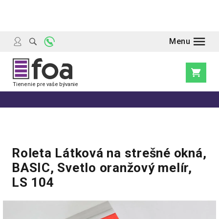
Prejsť
na
obsah
Nákupn
košík
Roleta Látková na strešné okná,
BASIC, Svetlo oranžový melír,
LS 104