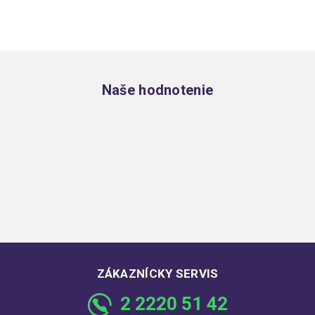
Zápätie
Naše hodnotenie
ZÁKAZNÍCKY SERVIS
2 2220 51 42