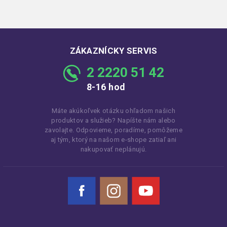
ZÁKAZNÍCKY SERVIS
2 2220 51 42
8-16 hod
Máte akúkoľvek otázku ohľadom našich
produktov a služieb? Napíšte nám alebo
zavolajte. Odpovieme, poradíme, pomôžeme
aj tým, ktorý na našom e-shope zatiaľ ani
nakupovať neplánujú.
Facebook
Instagram
YouTube