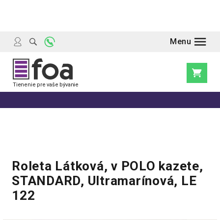
Prejsť
na
obsah
Nákupn
košík
Roleta Látková, v POLO kazete,
STANDARD, Ultramarínová, LE
122