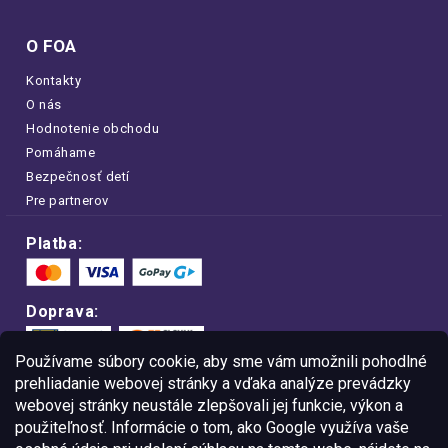
O FOA
Kontakty
O nás
Hodnotenie obchodu
Pomáhame
Bezpečnosť detí
Pre partnerov
Platba:
Doprava:
Používame súbory cookie, aby sme vám umožnili pohodlné
prehliadanie webovej stránky a vďaka analýze prevádzky
webovej stránky neustále zlepšovali jej funkcie, výkon a
Nakupujte na FOA bezpečne a bez obáv.
použiteľnosť. Informácie o tom, ako Google využíva vaše
Vďaka protokolu HTTPS sú vaše citlivé
dáta v úplnom bezpečí.