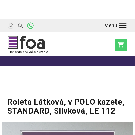
Prejsť
na
obsah
Nákupn
košík
Roleta Látková, v POLO kazete,
STANDARD, Slivková, LE 112