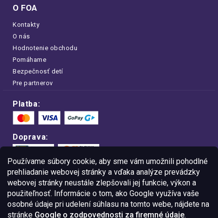
O FOA
Kontakty
O nás
Hodnotenie obchodu
Pomáhame
Bezpečnosť detí
Pre partnerov
Platba:
Doprava:
Používame súbory cookie, aby sme vám umožnili pohodlné
prehliadanie webovej stránky a vďaka analýze prevádzky
webovej stránky neustále zlepšovali jej funkcie, výkon a
Nakupujte na FOA bezpečne a bez obáv.
použiteľnosť. Informácie o tom, ako Google využíva vaše
Vďaka protokolu HTTPS sú vaše citlivé
dáta v úplnom bezpečí.
osobné údaje pri udelení súhlasu na tomto webe, nájdete na
stránke
Google o zodpovednosti za firemné údaje
.