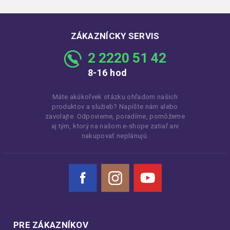
ZÁKAZNÍCKY SERVIS
2 2220 51 42
8-16 hod
Máte akúkoľvek otázku ohľadom našich
produktov a služieb? Napíšte nám alebo
zavolajte. Odpovieme, poradíme, pomôžeme
aj tým, ktorý na našom e-shope zatiaľ ani
nakupovať neplánujú.
Facebook
Instagram
YouTube
PRE ZÁKAZNÍKOV