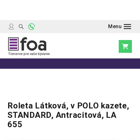
Prejsť
na
obsah
Nákupn
košík
Roleta Látková, v POLO kazete,
STANDARD, Antracitová, LA
655