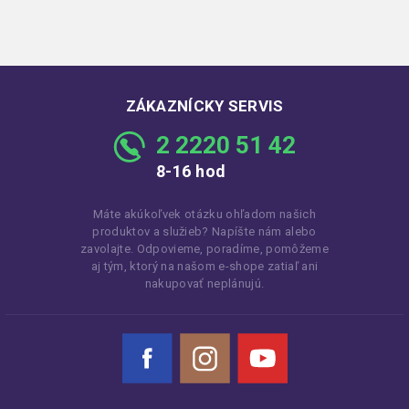
ZÁKAZNÍCKY SERVIS
2 2220 51 42
8-16 hod
Máte akúkoľvek otázku ohľadom našich
produktov a služieb? Napíšte nám alebo
zavolajte. Odpovieme, poradíme, pomôžeme
aj tým, ktorý na našom e-shope zatiaľ ani
nakupovať neplánujú.
Facebook
Instagram
YouTube