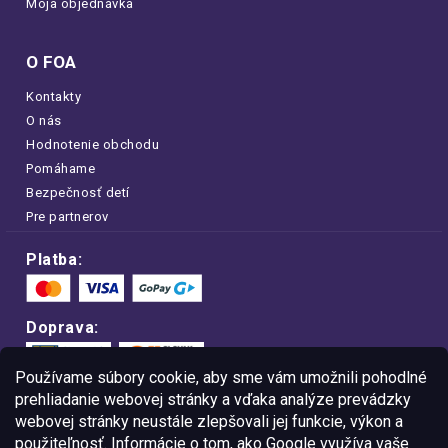
Moja objednávka
O FOA
Kontakty
O nás
Hodnotenie obchodu
Pomáhame
Bezpečnosť detí
Pre partnerov
Platba:
Doprava:
Používame súbory cookie, aby sme vám umožnili pohodlné
prehliadanie webovej stránky a vďaka analýze prevádzky
webovej stránky neustále zlepšovali jej funkcie, výkon a
Nakupujte na FOA bezpečne a bez obáv.
použiteľnosť. Informácie o tom, ako Google využíva vaše
Vďaka protokolu HTTPS sú vaše citlivé