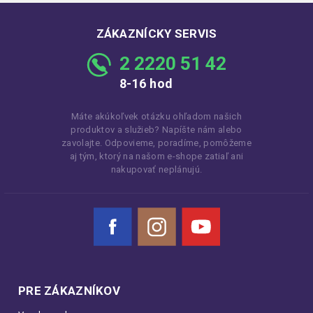
ZÁKAZNÍCKY SERVIS
2 2220 51 42
8-16 hod
Máte akúkoľvek otázku ohľadom našich
produktov a služieb? Napíšte nám alebo
zavolajte. Odpovieme, poradíme, pomôžeme
aj tým, ktorý na našom e-shope zatiaľ ani
nakupovať neplánujú.
Facebook
Instagram
YouTube
PRE ZÁKAZNÍKOV