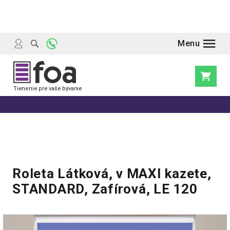
Prejsť
na
obsah
Nákupn
košík
Roleta Látková, v MAXI kazete,
STANDARD, Zafírová, LE 120