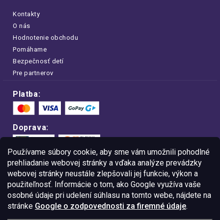
Kontakty
O nás
Hodnotenie obchodu
Pomáhame
Bezpečnosť detí
Pre partnerov
Platba:
Doprava:
Používame súbory cookie, aby sme vám umožnili pohodlné
prehliadanie webovej stránky a vďaka analýze prevádzky
webovej stránky neustále zlepšovali jej funkcie, výkon a
Nakupujte na FOA bezpečne a bez obáv.
použiteľnosť. Informácie o tom, ako Google využíva vaše
Vďaka protokolu HTTPS sú vaše citlivé
dáta v úplnom bezpečí.
osobné údaje pri udelení súhlasu na tomto webe, nájdete na
stránke
Google o zodpovednosti za firemné údaje
.
© Copyright
2026
Westlogic Slovakia s.r.o.,