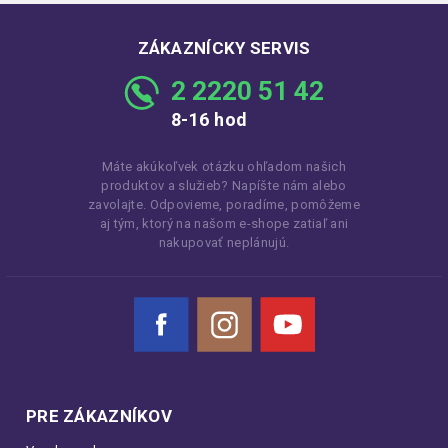
ZÁKAZNÍCKY SERVIS
2 2220 51 42
8-16 hod
Máte akúkoľvek otázku ohľadom našich
produktov a služieb? Napíšte nám alebo
zavolajte. Odpovieme, poradíme, pomôžeme
aj tým, ktorý na našom e-shope zatiaľ ani
nakupovať neplánujú.
Facebook
Instagram
YouTube
PRE ZÁKAZNÍKOV