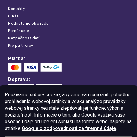
Kontakty
O nás
Hodnotenie obchodu
Pomáhame
Bezpečnosť detí
Pre partnerov
Platba:
Doprava:
Používame súbory cookie, aby sme vám umožnili pohodlné
prehliadanie webovej stránky a vďaka analýze prevádzky
webovej stránky neustále zlepšovali jej funkcie, výkon a
Nakupujte na FOA bezpečne a bez obáv.
použiteľnosť. Informácie o tom, ako Google využíva vaše
Vďaka protokolu HTTPS sú vaše citlivé
dáta v úplnom bezpečí.
osobné údaje pri udelení súhlasu na tomto webe, nájdete na
stránke
Google o zodpovednosti za firemné údaje
.
© Copyright
2026
Westlogic Slovakia s.r.o.,