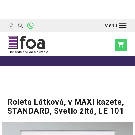
Prejsť
na
obsah
Nákupn
košík
Roleta Látková, v MAXI kazete,
STANDARD, Svetlo žltá, LE 101