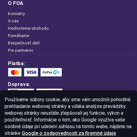
O FOA
Kontakty
O nás
Hodnotenie obchodu
Pomáhame
Bezpečnosť detí
Pre partnerov
Platba:
Doprava:
Používame súbory cookie, aby sme vám umožnili pohodlné
prehliadanie webovej stránky a vďaka analýze prevádzky
webovej stránky neustále zlepšovali jej funkcie, výkon a
Nakupujte na FOA bezpečne a bez obáv.
použiteľnosť. Informácie o tom, ako Google využíva vaše
Vďaka protokolu HTTPS sú vaše citlivé
dáta v úplnom bezpečí.
osobné údaje pri udelení súhlasu na tomto webe, nájdete na
stránke
Google o zodpovednosti za firemné údaje
.