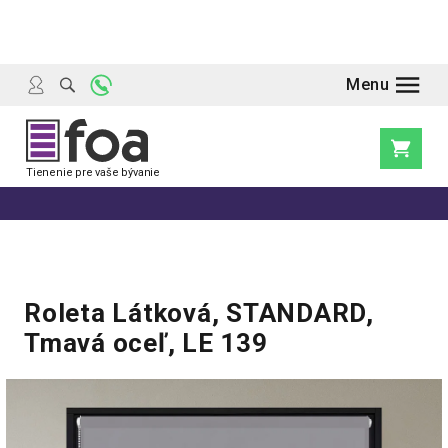
Prejsť
na
obsah
Nákupn
košík
Roleta Látková, STANDARD,
Tmavá oceľ, LE 139