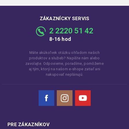
ZÁKAZNÍCKY SERVIS
2 2220 51 42
8-16 hod
Máte akúkoľvek otázku ohľadom našich
produktov a služieb? Napíšte nám alebo
zavolajte. Odpovieme, poradíme, pomôžeme
aj tým, ktorý na našom e-shope zatiaľ ani
nakupovať neplánujú.
Facebook
Instagram
YouTube
PRE ZÁKAZNÍKOV