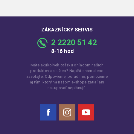
ZÁKAZNÍCKY SERVIS
2 2220 51 42
8-16 hod
Máte akúkoľvek otázku ohľadom našich
produktov a služieb? Napíšte nám alebo
zavolajte. Odpovieme, poradíme, pomôžeme
aj tým, ktorý na našom e-shope zatiaľ ani
nakupovať neplánujú.
Facebook
Instagram
YouTube