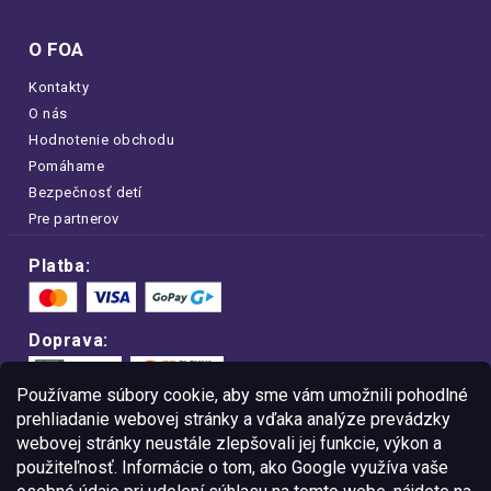
O FOA
Kontakty
O nás
Hodnotenie obchodu
Pomáhame
Bezpečnosť detí
Pre partnerov
Platba:
Doprava:
Používame súbory cookie, aby sme vám umožnili pohodlné
prehliadanie webovej stránky a vďaka analýze prevádzky
webovej stránky neustále zlepšovali jej funkcie, výkon a
Nakupujte na FOA bezpečne a bez obáv.
použiteľnosť. Informácie o tom, ako Google využíva vaše
Vďaka protokolu HTTPS sú vaše citlivé
dáta v úplnom bezpečí.