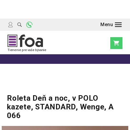
Prejsť
na
obsah
Nákupn
košík
Roleta Deň a noc, v POLO
kazete, STANDARD, Wenge, A
066