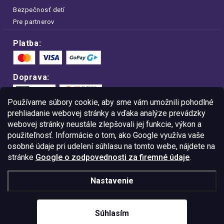
Bezpečnosť detí
Pre partnerov
Platba:
Doprava:
Používame súbory cookie, aby sme vám umožnili pohodlné
prehliadanie webovej stránky a vďaka analýze prevádzky
webovej stránky neustále zlepšovali jej funkcie, výkon a
Nakupujte na FOA bezpečne a bez obáv.
použiteľnosť. Informácie o tom, ako Google využíva vaše
Vďaka protokolu HTTPS sú vaše citlivé
dáta v úplnom bezpečí.
osobné údaje pri udelení súhlasu na tomto webe, nájdete na
stránke
Google o zodpovednosti za firemné údaje
.
© Copyright
2026
Westlogic Slovakia s.r.o.,
Nastavenie
Gajova 4, Bratislava, 811 09
IČO: 52015785
Súhlasím