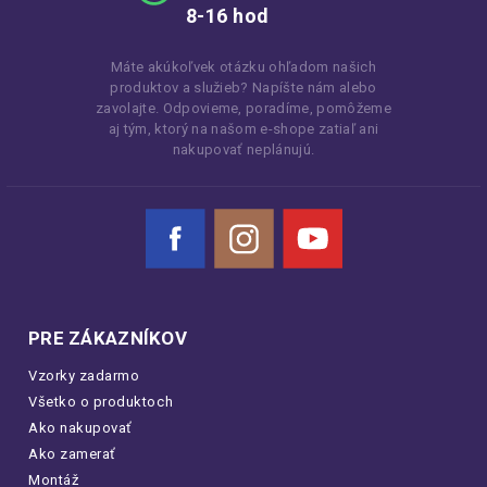
8-16 hod
Máte akúkoľvek otázku ohľadom našich
produktov a služieb? Napíšte nám alebo
zavolajte. Odpovieme, poradíme, pomôžeme
aj tým, ktorý na našom e-shope zatiaľ ani
nakupovať neplánujú.
Facebook
Instagram
YouTube
PRE ZÁKAZNÍKOV
Vzorky zadarmo
Všetko o produktoch
Ako nakupovať
Ako zamerať
Montáž