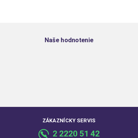
Zápätie
Naše hodnotenie
ZÁKAZNÍCKY SERVIS
2 2220 51 42