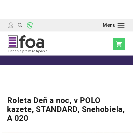
Prejsť
na
obsah
Nákupn
košík
Roleta Deň a noc, v POLO
kazete, STANDARD, Snehobiela,
A 020