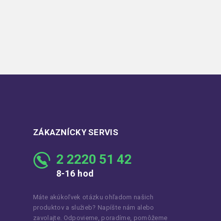
ZÁKAZNÍCKY SERVIS
2 2220 51 42
8-16 hod
Máte akúkoľvek otázku ohľadom našich
produktov a služieb? Napíšte nám alebo
zavolajte. Odpovieme, poradíme, pomôžeme