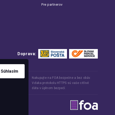
Pre partnerov
Doprava:
Súhlasím
Nakupujte na FOA bezpečne a bez obáv.
Vďaka protokolu HTTPS sú vaše citlivé
dáta v úplnom bezpečí.