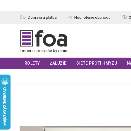
Prejsť
na
obsah
Doprava a platba
Hodnotenie obchodu
O
ROLETY
ŽALÚZIE
SIETE PROTI HMYZU
N