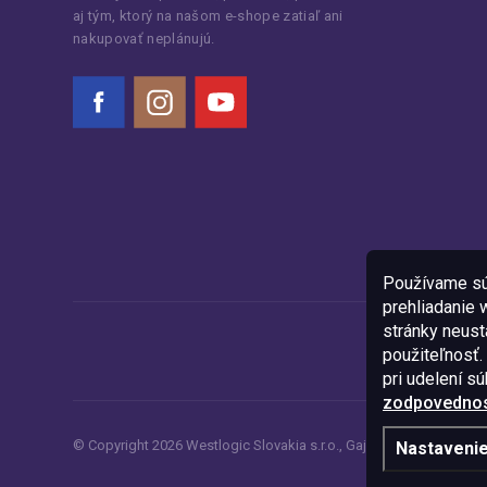
aj tým, ktorý na našom e-shope zatiaľ ani
nakupovať neplánujú.
Facebook
Instagram
YouTube
Používame sú
prehliadanie
stránky neustá
použiteľnosť.
pri udelení s
zodpovednost
© Copyright
2026
Westlogic Slovakia s.r.o.,
Gajova 4, Bratislava, 8
Nastaveni