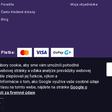
Poradňa
Moja objednávka
Často kladené dotazy
Blog
Platba:
bory cookie, aby sme vám umožnili pohodlné
 webovej stránky a vďaka analýze prevádzky webovej
le zlepšovali jej funkcie, výkon a
 Informácie o tom, ako Google využíva vaše osobné údaje
úhlasu na tomto webe, nájdete na stránke
Google o
i za firemné údaje
.
11 09
IČO: 52015785
e