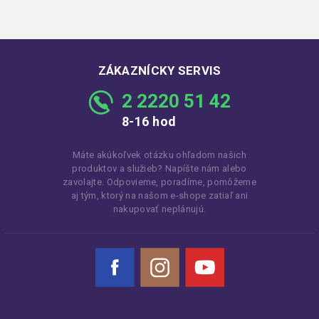
ZÁKAZNÍCKY SERVIS
2 2220 51 42
8-16 hod
Máte akúkoľvek otázku ohľadom našich
produktov a služieb? Napíšte nám alebo
zavolajte. Odpovieme, poradíme, pomôžeme
aj tým, ktorý na našom e-shope zatiaľ ani
nakupovať neplánujú.
Facebook
Instagram
YouTube