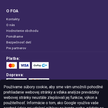
O FOA
Kontakty
O nás
Hodnotenie obchodu
Pomáhame
Bezpečnosť detí
Pre partnerov
Platba:
Doprava:
Používame súbory cookie, aby sme vám umožnili pohodlné
prehliadanie webovej stránky a vďaka analýze prevádzky
webovej stránky neustále zlepšovali jej funkcie, výkon a
Nakupujte na FOA bezpečne a bez obáv.
použiteľnosť. Informácie o tom, ako Google využíva vaše
Vďaka protokolu HTTPS sú vaše citlivé
dáta v úplnom bezpečí.