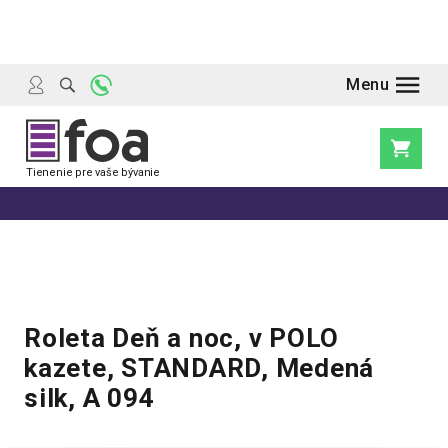
Prejsť
na
obsah
Nákupn
košík
Roleta Deň a noc, v POLO
kazete, STANDARD, Medená
silk, A 094