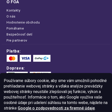
O FOA
Kontakty
O nás
Hodnotenie obchodu
Pomáhame
Bezpečnosť detí
Pre partnerov
Platba:
Doprava:
Používame súbory cookie, aby sme vám umožnili pohodlné
prehliadanie webovej stránky a vďaka analýze prevádzky
webovej stránky neustále zlepšovali jej funkcie, výkon a
Nakupujte na FOA bezpečne a bez obáv.
použiteľnosť. Informácie o tom, ako Google využíva vaše
Vďaka protokolu HTTPS sú vaše citlivé
dáta v úplnom bezpečí.
osobné údaje pri udelení súhlasu na tomto webe, nájdete na
stránke
Google o zodpovednosti za firemné údaje
.