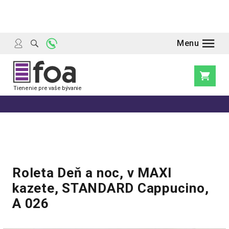
Prejsť
na
obsah
Nákupn
košík
Roleta Deň a noc, v MAXI
kazete, STANDARD Cappucino,
A 026