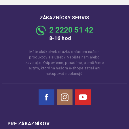
ZÁKAZNÍCKY SERVIS
2 2220 51 42
8-16 hod
Máte akúkoľvek otázku ohľadom našich
produktov a služieb? Napíšte nám alebo
zavolajte. Odpovieme, poradíme, pomôžeme
aj tým, ktorý na našom e-shope zatiaľ ani
nakupovať neplánujú.
Facebook
Instagram
YouTube
PRE ZÁKAZNÍKOV