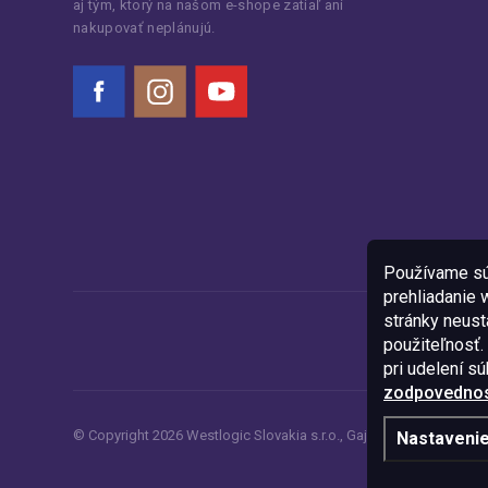
aj tým, ktorý na našom e-shope zatiaľ ani
nakupovať neplánujú.
Facebook
Instagram
YouTube
Používame sú
prehliadanie
stránky neustá
použiteľnosť.
pri udelení s
zodpovednost
© Copyright
2026
Westlogic Slovakia s.r.o.,
Gajova 4, Bratislava, 8
Nastaveni