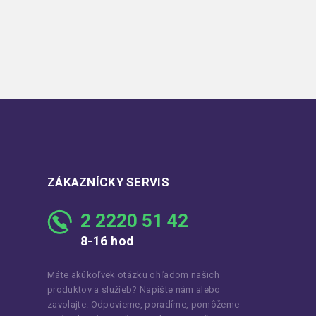
ZÁKAZNÍCKY SERVIS
2 2220 51 42
8-16 hod
Máte akúkoľvek otázku ohľadom našich
produktov a služieb? Napíšte nám alebo
zavolajte. Odpovieme, poradíme, pomôžeme