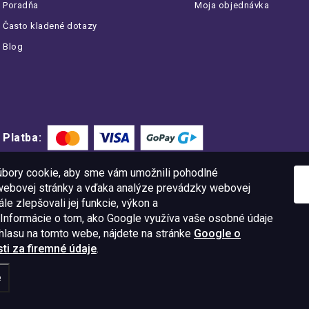
Poradňa
Moja objednávka
Často kladené dotazy
Blog
Platba:
bory cookie, aby sme vám umožnili pohodlné
 webovej stránky a vďaka analýze prevádzky webovej
le zlepšovali jej funkcie, výkon a
 Informácie o tom, ako Google využíva vaše osobné údaje
úhlasu na tomto webe, nájdete na stránke
Google o
i za firemné údaje
.
11 09
IČO: 52015785
e