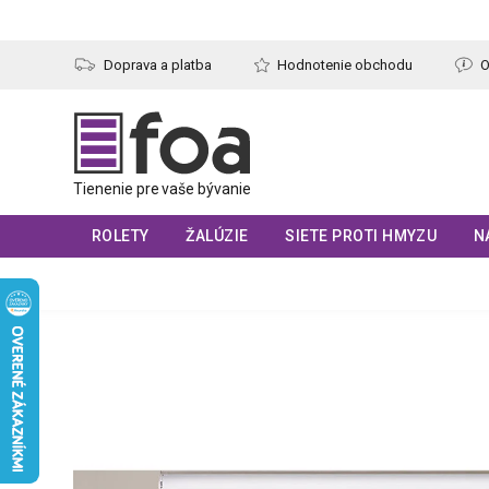
Prejsť
na
obsah
Doprava a platba
Hodnotenie obchodu
O
ROLETY
ŽALÚZIE
SIETE PROTI HMYZU
N