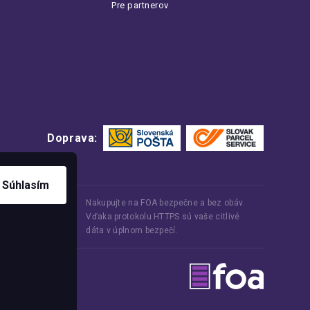
Pre partnerov
Doprava:
Súhlasím
Nakupujte na FOA bezpečne a bez obáv.
Vďaka protokolu HTTPS sú vaše citlivé
dáta v úplnom bezpečí.