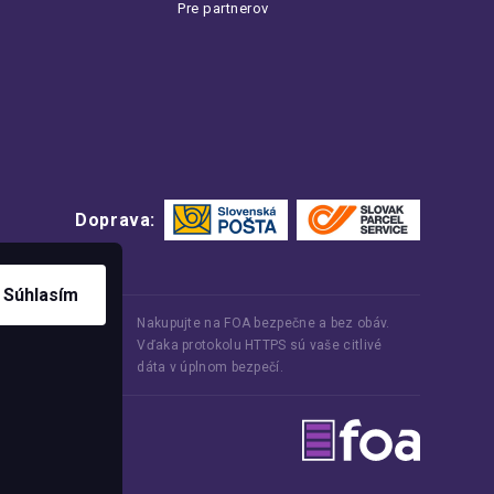
Pre partnerov
Doprava:
Súhlasím
Nakupujte na FOA bezpečne a bez obáv.
Vďaka protokolu HTTPS sú vaše citlivé
dáta v úplnom bezpečí.