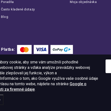
Poradňa
Moja objednávka
Často kladené dotazy
Blog
Platba:
bory cookie, aby sme vám umožnili pohodlné
 webovej stránky a vďaka analýze prevádzky webovej
le zlepšovali jej funkcie, výkon a
 Informácie o tom, ako Google využíva vaše osobné údaje
úhlasu na tomto webe, nájdete na stránke
Google o
i za firemné údaje
.
11 09
IČO: 52015785
e