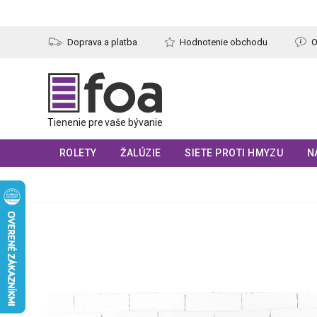
Prejsť
na
obsah
Doprava a platba
Hodnotenie obchodu
O
ROLETY
ŽALÚZIE
SIETE PROTI HMYZU
N