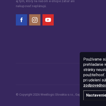
aj tým, ktorý na našom e-shope zatiaľ ani
nakupovať neplánujú.
Facebook
Instagram
YouTube
Používame sú
prehliadanie
stránky neustá
použiteľnosť.
pri udelení s
zodpovednost
© Copyright
2026
Westlogic Slovakia s.r.o.,
Gajova 4, Bratislava, 8
Nastaveni