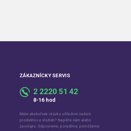
ZÁKAZNÍCKY SERVIS
2 2220 51 42
8-16 hod
Máte akúkoľvek otázku ohľadom našich
produktov a služieb? Napíšte nám alebo
zavolajte. Odpovieme, poradíme, pomôžeme