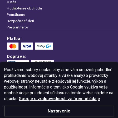
O nás
Hodnotenie obchodu
Pomáhame
Bezpečnosť detí
Pre partnerov
Platba:
Doprava:
Používame súbory cookie, aby sme vám umožnili pohodlné
prehliadanie webovej stránky a vďaka analýze prevádzky
webovej stránky neustále zlepšovali jej funkcie, výkon a
Nakupujte na FOA bezpečne a bez obáv.
použiteľnosť. Informácie o tom, ako Google využíva vaše
Vďaka protokolu HTTPS sú vaše citlivé
dáta v úplnom bezpečí.
osobné údaje pri udelení súhlasu na tomto webe, nájdete na
stránke
Google o zodpovednosti za firemné údaje
.
© Copyright
2026
Westlogic Slovakia s.r.o.,
Nastavenie
Gajova 4, Bratislava, 811 09
IČO: 52015785