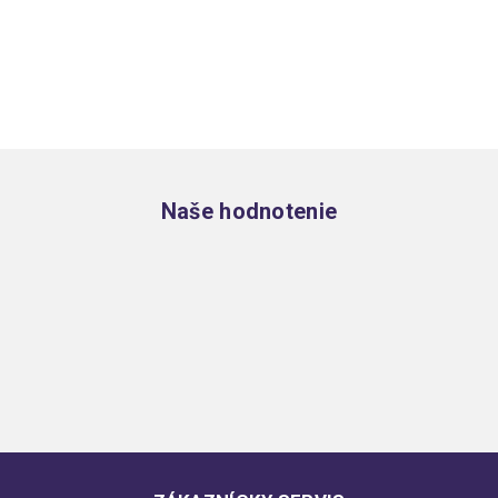
Zápätie
Naše hodnotenie