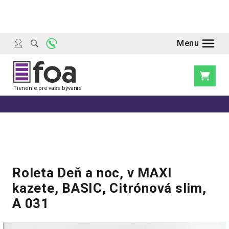
Prejsť
na
obsah
Nákupn
košík
Roleta Deň a noc, v MAXI
kazete, BASIC, Citrónová slim,
A 031