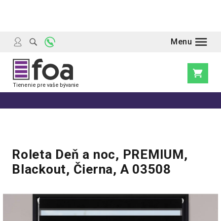
Prejsť
na
obsah
Nákupn
košík
Roleta Deň a noc, PREMIUM,
Blackout, Čierna, A 03508