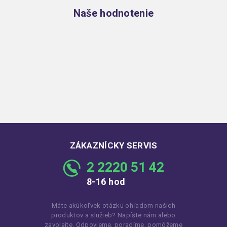
Naše hodnotenie
ZÁKAZNÍCKY SERVIS
2 2220 51 42
8-16 hod
Máte akúkoľvek otázku ohľadom našich
produktov a služieb? Napíšte nám alebo
zavolajte. Odpovieme, poradíme, pomôžeme