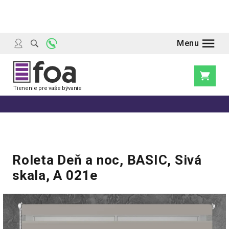
Prejsť
na
obsah
Nákupn
košík
Roleta Deň a noc, BASIC, Sivá
skala, A 021e