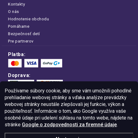
Kontakty
O nás
Hodnotenie obchodu
Pomáhame
Bezpečnosť detí
Pre partnerov
Platba:
Doprava:
Používame súbory cookie, aby sme vám umožnili pohodlné
prehliadanie webovej stránky a vďaka analýze prevádzky
webovej stránky neustále zlepšovali jej funkcie, výkon a
Nakupujte na FOA bezpečne a bez obáv.
použiteľnosť. Informácie o tom, ako Google využíva vaše
Vďaka protokolu HTTPS sú vaše citlivé
dáta v úplnom bezpečí.
osobné údaje pri udelení súhlasu na tomto webe, nájdete na
stránke
Google o zodpovednosti za firemné údaje
.
© Copyright
2026
Westlogic Slovakia s.r.o.,