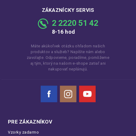
ZÁKAZNÍCKY SERVIS
2 2220 51 42
8-16 hod
Máte akúkoľvek otázku ohľadom našich
produktov a služieb? Napíšte nám alebo
zavolajte. Odpovieme, poradíme, pomôžeme
aj tým, ktorý na našom e-shope zatiaľ ani
nakupovať neplánujú.
Facebook
Instagram
YouTube
PRE ZÁKAZNÍKOV
Vzorky zadarmo