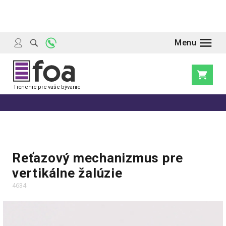
Prejsť
na
obsah
Nákupn
košík
Reťazový mechanizmus pre
vertikálne žalúzie
4634