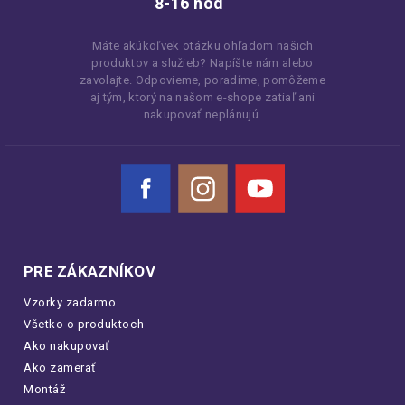
8-16 hod
Máte akúkoľvek otázku ohľadom našich
produktov a služieb? Napíšte nám alebo
zavolajte. Odpovieme, poradíme, pomôžeme
aj tým, ktorý na našom e-shope zatiaľ ani
nakupovať neplánujú.
Facebook
Instagram
YouTube
PRE ZÁKAZNÍKOV
Vzorky zadarmo
Všetko o produktoch
Ako nakupovať
Ako zamerať
Montáž