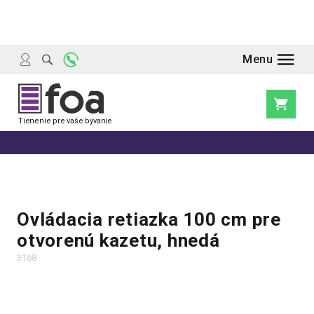
Prejsť
na
obsah
Nákupn
košík
Ovládacia retiazka 100 cm pre
otvorenú kazetu, hnedá
3168