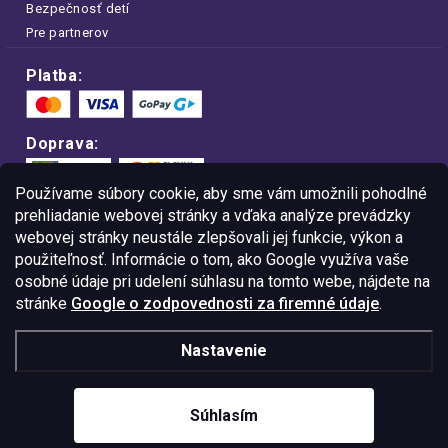
Bezpečnosť detí
Pre partnerov
Platba:
Doprava:
Používame súbory cookie, aby sme vám umožnili pohodlné
prehliadanie webovej stránky a vďaka analýze prevádzky
webovej stránky neustále zlepšovali jej funkcie, výkon a
Nakupujte na FOA bezpečne a bez obáv.
použiteľnosť. Informácie o tom, ako Google využíva vaše
Vďaka protokolu HTTPS sú vaše citlivé
dáta v úplnom bezpečí.
osobné údaje pri udelení súhlasu na tomto webe, nájdete na
stránke
Google o zodpovednosti za firemné údaje
.
© Copyright
2026
Westlogic Slovakia s.r.o.,
Nastavenie
Gajova 4, Bratislava, 811 09
IČO: 52015785
Súhlasím