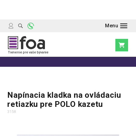
Prejsť
na
obsah
Nákupn
košík
Napínacia kladka na ovládaciu
retiazku pre POLO kazetu
3158