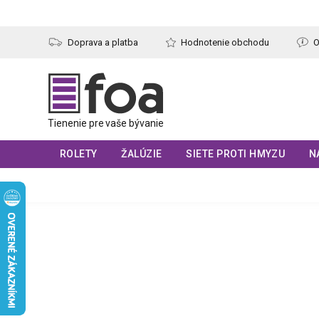
Prejsť
na
obsah
Doprava a platba
Hodnotenie obchodu
O
ROLETY
ŽALÚZIE
SIETE PROTI HMYZU
N