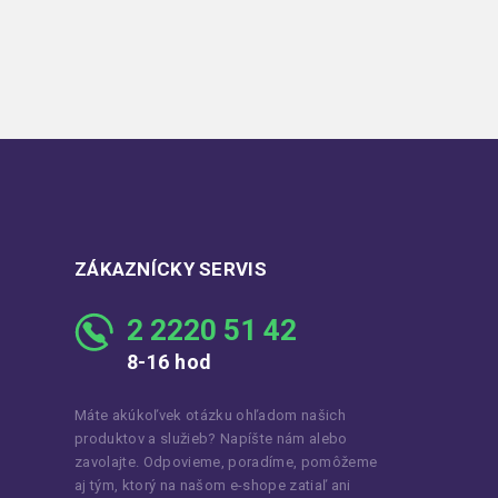
ZÁKAZNÍCKY SERVIS
2 2220 51 42
8-16 hod
Máte akúkoľvek otázku ohľadom našich
produktov a služieb? Napíšte nám alebo
zavolajte. Odpovieme, poradíme, pomôžeme
aj tým, ktorý na našom e-shope zatiaľ ani