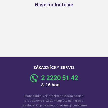
Naše hodnotenie
ZÁKAZNÍCKY SERVIS
2 2220 51 42
8-16 hod
Máte akúkoľvek otázku ohľadom našich
produktov a služieb? Napíšte nám alebo
zavolajte. Odpovieme, poradíme, pomôžeme