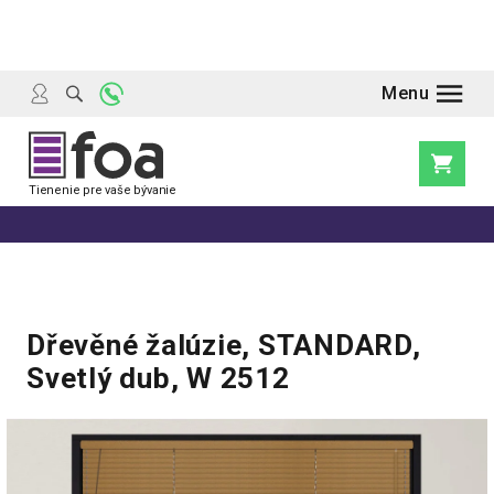
Prejsť
na
obsah
Nákupn
košík
Dřevěné žalúzie, STANDARD,
Svetlý dub, W 2512